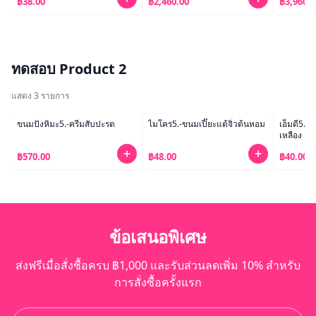
฿38.00
฿2,460.00
฿3,960.0
ทดสอบ Product 2
แสดง
3
รายการ
ขนมปังหิมะ5.-ครีมสับปะรด
ไมโคร5.-ขนมเปี๊ยะแต้จิ๋วต้นหอม
เอ็มดี5.-
เหลือง
฿570.00
฿48.00
฿40.00
ข้อเสนอพิเศษ
ส่งฟรีเมื่อสั่งซื้อครบ ฿1,000 และรับส่วนลดเพิ่ม 10% สำหรับ
การสั่งซื้อครั้งแรก