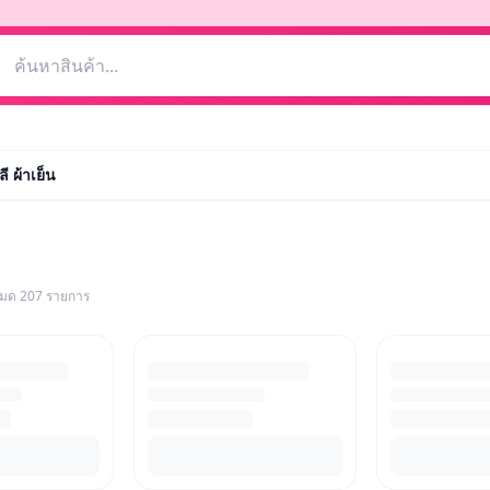
ี ผ้าเย็น
งหมด
207
รายการ