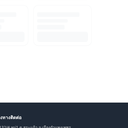
องทางติดต่อ
132/4 หมู่1 ต.สระแก้ว อ.เมืองกำแพงเพชร