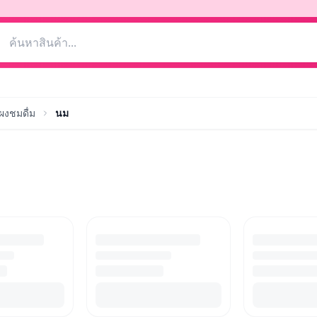
ม ผงชมดื่ม
นม