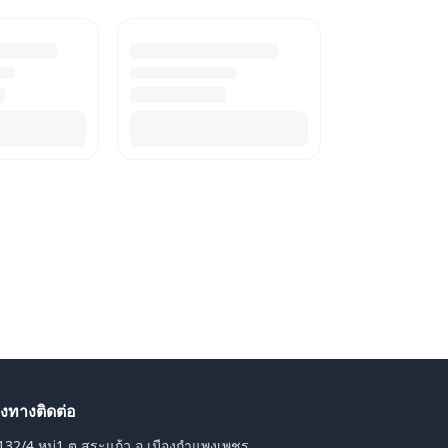
องทางติดต่อ
132/4 หมู่1 ต.สระแก้ว อ.เมืองกำแพงเพชร