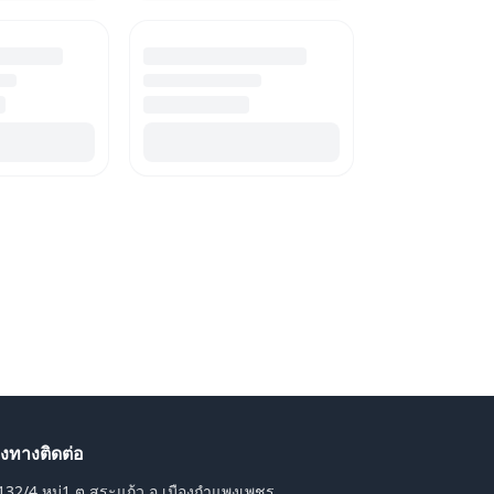
องทางติดต่อ
132/4 หมู่1 ต.สระแก้ว อ.เมืองกำแพงเพชร