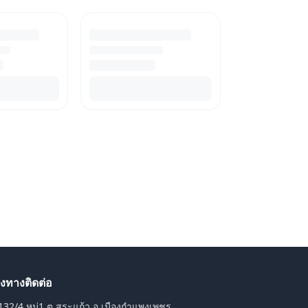
องทางติดต่อ
132/4 หมู่1 ต.สระแก้ว อ.เมืองกำแพงเพชร