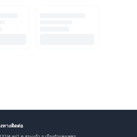
องทางติดต่อ
132/4 หมู่1 ต.สระแก้ว อ.เมืองกำแพงเพชร